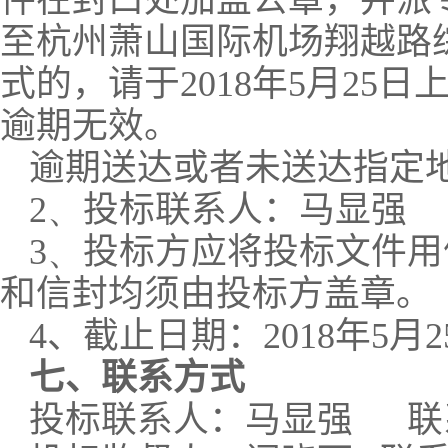
件在封口处加盖公章，并派
至杭州萧山国际机场翔越路
式的，请于
2018
年
5
月
25
日
逾期无效。
逾期送达或者未送达指定
2、
投标联系人：马显强
3、
投标方应将投标文件用
和信封均须由投标方盖章。
4
、截止日期：
2018
年
5
月
2
七、联系方式
投标联系人：马显强
联