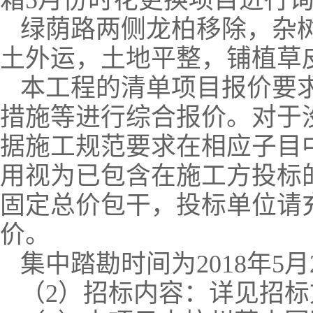
箱
5
月份时花更换项目进行
绿荫路两侧龙柏移除，杂
土外运，土地平整，铺植草
本工程的清单项目报价要
措施等进行综合报价。对于
据施工规范要求在相应子目
用视为已包含在施工方投标
固定总价包干，投标单位请
价。
集中踏勘时间为
2018
年
5
月
（
2
）招标内容：详见招标